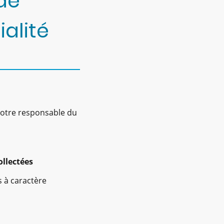
 de
ialité
 votre responsable du
llectées
s à caractère